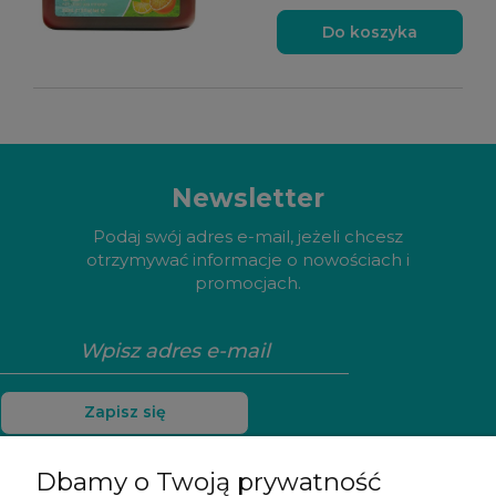
Do koszyka
Newsletter
Podaj swój adres e-mail, jeżeli chcesz
otrzymywać informacje o nowościach i
promocjach.
Zapisz się
Dbamy o Twoją prywatność