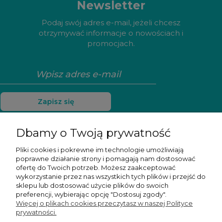
Newsletter
Podaj swój adres e-mail, jeżeli chcesz
otrzymywać informacje o nowościach i
promocjach.
Zapisz się
Dbamy o Twoją prywatność
Pliki cookies i pokrewne im technologie umożliwiają
Pomoc
poprawne działanie strony i pomagają nam dostosować
ofertę do Twoich potrzeb. Możesz zaakceptować
Moje konto
wykorzystanie przez nas wszystkich tych plików i przejść do
sklepu lub dostosować użycie plików do swoich
preferencji, wybierając opcję "Dostosuj zgody".
Płatności i dostawa
Więcej o plikach cookies przeczytasz w naszej Polityce
prywatności.
Informacje