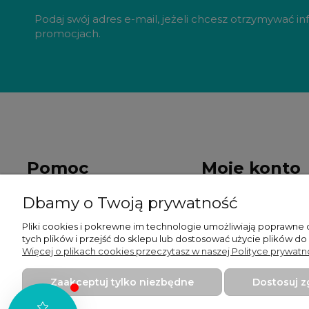
Podaj swój adres e-mail, jeżeli chcesz otrzymywać i
promocjach.
Pomoc
Moje konto
Dbamy o Twoją prywatność
Rodo
Twoje zamówienia
Pliki cookies i pokrewne im technologie umożliwiają poprawne
Regulaminy
Ustawienia konta
tych plików i przejść do sklepu lub dostosować użycie plików do
Więcej o plikach cookies przeczytasz w naszej Polityce prywatno
Zwroty i reklamacje
Przechowalnia
Zaakceptuj tylko niezbędne
Dostosuj 