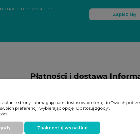
nformacje o nowościach i
Zapisz się
Płatności i dostawa
Inform
Formy płatności
Jaki produk
 działanie strony i pomagają nam dostosować ofertę do Twoich potr
Czas i koszty dostawy
Polityka pr
 swoich preferencji, wybierając opcję "Dostosuj zgody".
ści.
Czas realizacji zamówienia
Lista sklep
zgody
Zaakceptuj wszystkie