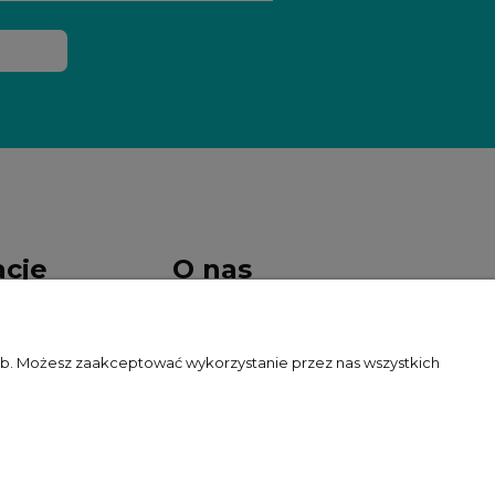
acje
O nas
t wybrać?
Kontakt i dane firmy
zeb. Możesz zaakceptować wykorzystanie przez nas wszystkich
ywatności
O firmie
ów