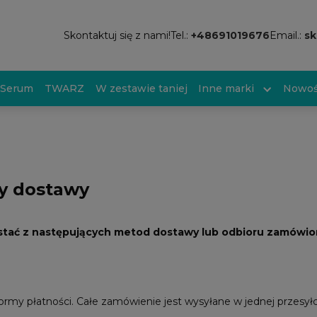
Skontaktuj się z nami!
Tel.:
+48691019676
Email.:
sk
Serum
TWARZ
W zestawie taniej
Inne marki
Nowoś
ty dostawy
stać z następujących metod dostawy lub odbioru zamówio
ormy płatności. Całe zamówienie jest wysyłane w jednej przesyłc