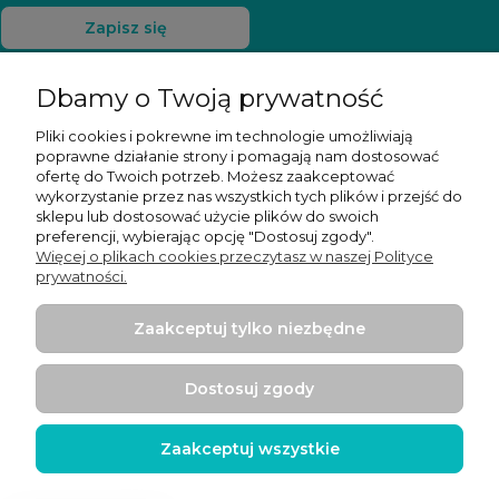
Zapisz się
Dbamy o Twoją prywatność
Pliki cookies i pokrewne im technologie umożliwiają
Pomoc
poprawne działanie strony i pomagają nam dostosować
ofertę do Twoich potrzeb. Możesz zaakceptować
Moje konto
wykorzystanie przez nas wszystkich tych plików i przejść do
sklepu lub dostosować użycie plików do swoich
preferencji, wybierając opcję "Dostosuj zgody".
Płatności i dostawa
Więcej o plikach cookies przeczytasz w naszej Polityce
prywatności.
Informacje
Zaakceptuj tylko niezbędne
O nas
Dostosuj zgody
Zaakceptuj wszystkie
Projekt i wykonanie:
Ecommercy.pl