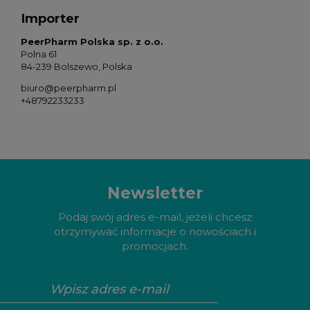
Importer
PeerPharm Polska sp. z o.o.
Polna 61
84-239 Bolszewo, Polska
biuro@peerpharm.pl
+48792233233
Newsletter
Podaj swój adres e-mail, jeżeli chcesz
otrzymywać informacje o nowościach i
promocjach.