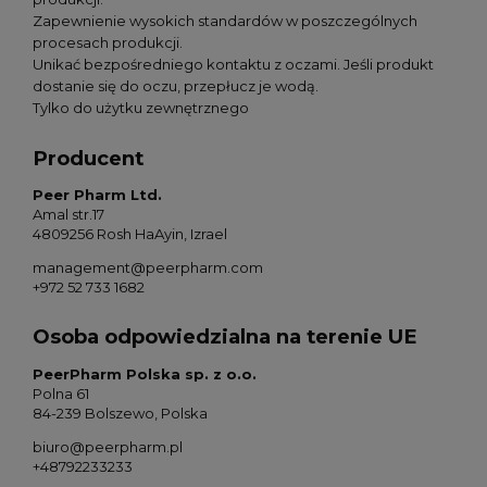
Zapewnienie wysokich standardów w poszczególnych
procesach produkcji.
Unikać bezpośredniego kontaktu z oczami. Jeśli produkt
dostanie się do oczu, przepłucz je wodą.
Tylko do użytku zewnętrznego
Producent
Peer Pharm Ltd.
Amal str.17
4809256 Rosh HaAyin, Izrael
management@peerpharm.com
+972 52 733 1682
Osoba odpowiedzialna na terenie UE
PeerPharm Polska sp. z o.o.
Polna 61
84-239 Bolszewo, Polska
biuro@peerpharm.pl
+48792233233