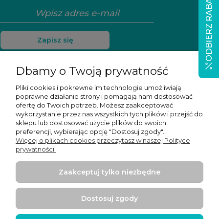
ODBIERZ RABAT
Zapisz się
Dbamy o Twoją prywatność
Pliki cookies i pokrewne im technologie umożliwiają
Pomoc
poprawne działanie strony i pomagają nam dostosować
ofertę do Twoich potrzeb. Możesz zaakceptować
Moje konto
wykorzystanie przez nas wszystkich tych plików i przejść do
sklepu lub dostosować użycie plików do swoich
preferencji, wybierając opcję "Dostosuj zgody".
Płatności i dostawa
Więcej o plikach cookies przeczytasz w naszej Polityce
prywatności.
Informacje
Zaakceptuj tylko niezbędne
O nas
Dostosuj zgody