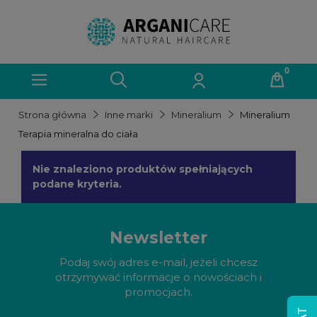
Strona główna
Inne marki
Mineralium
Mineralium
Terapia mineralna do ciała
Nie znaleziono produktów spełniających
podane kryteria.
Newsletter
Podaj swój adres e-mail, jeżeli chcesz
otrzymywać informacje o nowościach i
promocjach.