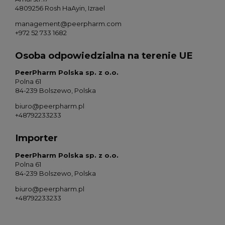
4809256 Rosh HaAyin, Izrael
management@peerpharm.com
+972 52 733 1682
Osoba odpowiedzialna na terenie UE
PeerPharm Polska sp. z o.o.
Polna 61
84-239 Bolszewo, Polska
biuro@peerpharm.pl
+48792233233
Importer
PeerPharm Polska sp. z o.o.
Polna 61
84-239 Bolszewo, Polska
biuro@peerpharm.pl
+48792233233