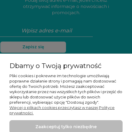
Podaj swój adres e-mail, jeżeli chcesz
otrzymywać informacje o nowościach i
promocjach.
Zapisz się
Dbamy o Twoją prywatność
Pliki cookies i pokrewne im technologie umożliwiają
Pomoc
poprawne działanie strony i pomagają nam dostosować
ofertę do Twoich potrzeb. Możesz zaakceptować
Moje konto
wykorzystanie przez nas wszystkich tych plików i przejść do
sklepu lub dostosować użycie plików do swoich
preferencji, wybierając opcję "Dostosuj zgody".
Płatności i dostawa
Więcej o plikach cookies przeczytasz w naszej Polityce
prywatności.
Informacje
Zaakceptuj tylko niezbędne
O nas