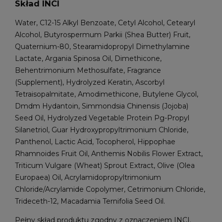
Skład INCI
Water, C12-15 Alkyl Benzoate, Cetyl Alcohol, Cetearyl
Alcohol, Butyrospermum Parkii (Shea Butter) Fruit,
Quaternium-80, Stearamidopropyl Dimethylamine
Lactate, Argania Spinosa Oil, Dimethicone,
Behentrimonium Methosulfate, Fragrance
(Supplement), Hydrolyzed Keratin, Ascorbyl
Tetraisopalmitate, Amodimethicone, Butylene Glycol,
Dmdm Hydantoin, Simmondsia Chinensis (Jojoba)
Seed Oil, Hydrolyzed Vegetable Protein Pg-Propyl
Silanetriol, Guar Hydroxypropyltrimonium Chloride,
Panthenol, Lactic Acid, Tocopherol, Hippophae
Rhamnoides Fruit Oil, Anthemis Nobilis Flower Extract,
Triticum Vulgare (Wheat) Sprout Extract, Olive (Olea
Europaea) Oil, Acrylamidopropyltrimonium
Chloride/Acrylamide Copolymer, Cetrimonium Chloride,
Trideceth-12, Macadamia Ternifolia Seed Oil.
Pełny skład produktu zgodny z oznaczeniem INCI.