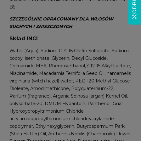
B5
SZCZEGÓLNIE OPRACOWANY DLA WŁOSÓW
SUCHYCH I ZNISZCZONYCH
Skład INCI
Water (Aqua), Sodium C14-16 Olefin Sulfonate, Sodium
cocoyl isethionate, Glycerin, Decyl Glucoside,
Cocoamide MEA, Phenoxyethanol, C12-15 Alkyl Lactate,
Niacinamide, Macadamia Ternifolia Seed Oil, hamamelis
virginiana (witch hazel) water, PEG-120 Methyl Glucose
Dioleate, Amodimethicone, Polyquaternium-22,
Parfum (fragrance), Argania Spinosa (argan) Kernel Oil,
polysorbate-20, DMDM Hydantoin, Panthenol, Guar
Hydroxypropyltrimonium Chloride
acrylamidopropyltrimonium chloride/acrylamide
copolymer, Ethylhexyglycerin, Butyrospermum Parkii
(Shea Butter) Oil, Anthemis Nobilis (Chamomile) Flower