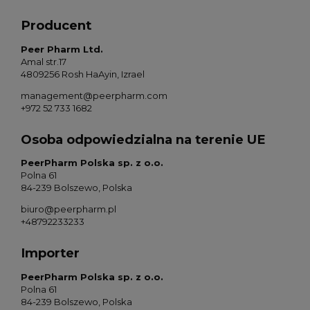
Producent
Peer Pharm Ltd.
Amal str.17
4809256 Rosh HaAyin, Izrael
management@peerpharm.com
+972 52 733 1682
Osoba odpowiedzialna na terenie UE
PeerPharm Polska sp. z o.o.
Polna 61
84-239 Bolszewo, Polska
biuro@peerpharm.pl
+48792233233
Importer
PeerPharm Polska sp. z o.o.
Polna 61
84-239 Bolszewo, Polska