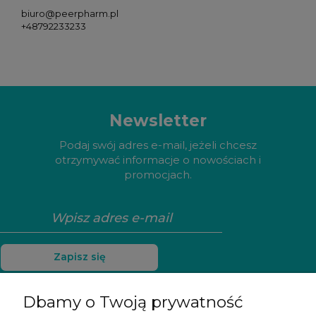
biuro@peerpharm.pl
+48792233233
Newsletter
Podaj swój adres e-mail, jeżeli chcesz
otrzymywać informacje o nowościach i
promocjach.
Zapisz się
Dbamy o Twoją prywatność