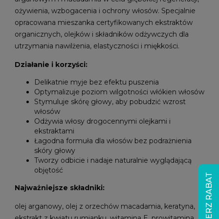
ożywienia, wzbogacenia i ochrony włosów. Specjalnie
opracowana mieszanka certyfikowanych ekstraktów
organicznych, olejków i składników odżywczych dla
utrzymania nawilżenia, elastyczności i miękkości.
Działanie i korzyści:
Delikatnie myje bez efektu puszenia
Optymalizuje poziom wilgotności włókien włosów
Stymuluje skórę głowy, aby pobudzić wzrost
włosów
Odżywia włosy drogocennymi olejkami i
ekstraktami
Łagodna formuła dla włosów bez podrażnienia
skóry głowy
Tworzy odbicie i nadaje naturalnie wyglądającą
objętość
ODBIERZ RABAT
Najważniejsze składniki:
olej arganowy, olej z orzechów macadamia, keratyna,
ekstrakt z kwiatu rumianku, witamina E, prowitamina